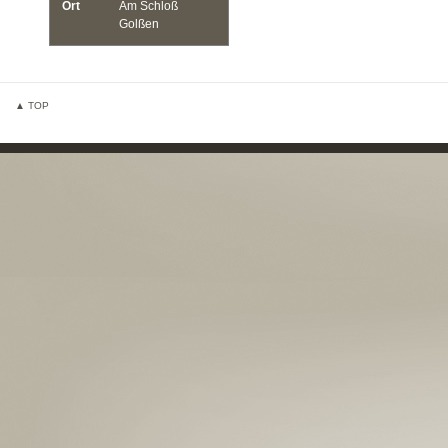
Ort
Am Schloß
Golßen
▲ TOP