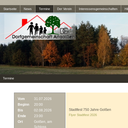
Startseite
News
Termine
Der Verein
Interessensgemeinschaften
Hil
Termine
Vom
31.07.2026
Beginn
20:00
Stadtfest 750 Jahre Golßen
Bis
02.08.2026
Flyer Stadtfest 2026
Ende
23:00
Ort
Golßen, am
Schloss