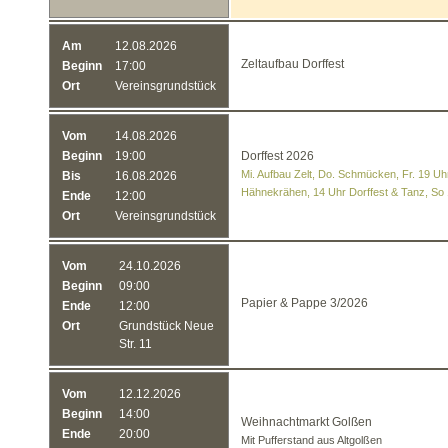
Am
12.08.2026
Zeltaufbau Dorffest
Beginn
17:00
Ort
Vereinsgrundstück
Vom
14.08.2026
Beginn
19:00
Dorffest 2026
Mi. Aufbau Zelt, Do. Schmücken, Fr. 19 Uhr
Bis
16.08.2026
Hähnekrähen, 14 Uhr Dorffest & Tanz, So
Ende
12:00
Ort
Vereinsgrundstück
Vom
24.10.2026
Beginn
09:00
Papier & Pappe 3/2026
Ende
12:00
Ort
Grundstück Neue
Str. 11
Vom
12.12.2026
Beginn
14:00
Weihnachtmarkt Golßen
Ende
20:00
Mit Pufferstand aus Altgolßen