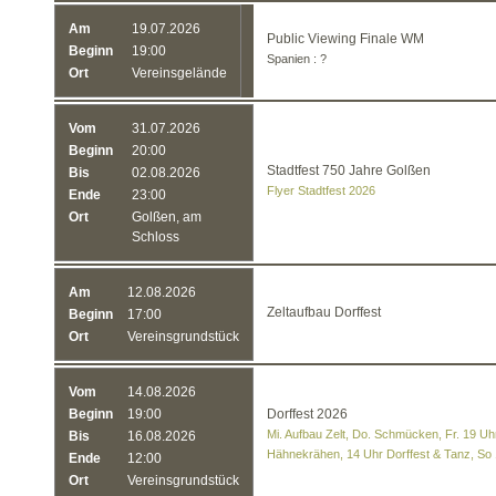
Am
19.07.2026
Public Viewing Finale WM
Beginn
19:00
Spanien : ?
Ort
Vereinsgelände
Vom
31.07.2026
Beginn
20:00
Stadtfest 750 Jahre Golßen
Bis
02.08.2026
Flyer Stadtfest 2026
Ende
23:00
Ort
Golßen, am
Schloss
Am
12.08.2026
Zeltaufbau Dorffest
Beginn
17:00
Ort
Vereinsgrundstück
Vom
14.08.2026
Beginn
19:00
Dorffest 2026
Mi. Aufbau Zelt, Do. Schmücken, Fr. 19 Uhr
Bis
16.08.2026
Hähnekrähen, 14 Uhr Dorffest & Tanz, So
Ende
12:00
Ort
Vereinsgrundstück