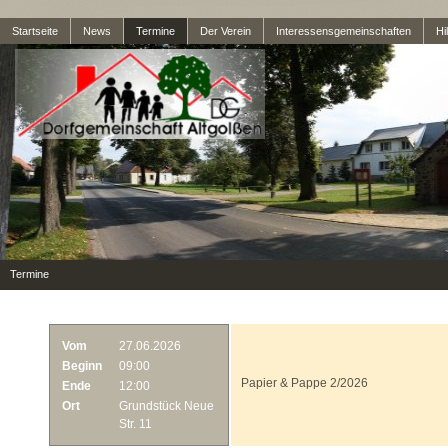
Startseite
News
Termine
Der Verein
Interessensgemeinschaften
Hil
Termine
Vom
27.06.2026
Beginn
09:00
Papier & Pappe 2/2026
Ende
12:00
Ort
Grundstück Neue
Str. 11