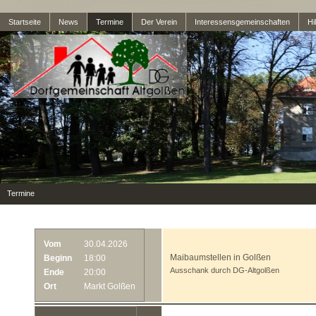
Startseite
News
Termine
Der Verein
Interessensgemeinschaften
Hil
Termine
Vom
30.04.2026
Maibaumstellen in Golßen
Beginn
18:00
Ausschank durch DG-Altgolßen
Ende
20:00
Ort
Markt Golßen