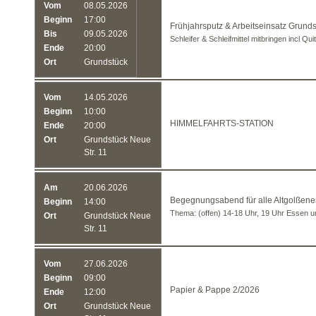
Vom
08.05.2026
Beginn
17:00
Frühjahrsputz & Arbeitseinsatz Grund
Bis
09.05.2026
Schleifer & Schleifmittel mitbringen incl Qu
Ende
20:00
Ort
Grundstück
Vom
14.05.2026
Beginn
10:00
HIMMELFAHRTS-STATION
Ende
20:00
Ort
Grundstück Neue
Str. 11
Am
20.06.2026
Begegnungsabend für alle Altgolßene
Beginn
14:00
Thema: (offen) 14-18 Uhr, 19 Uhr Essen 
Ort
Grundstück Neue
Str. 11
Vom
27.06.2026
Beginn
09:00
Papier & Pappe 2/2026
Ende
12:00
Ort
Grundstück Neue