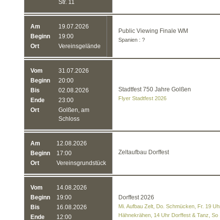
Str. 11
Am
19.07.2026
Public Viewing Finale WM
Beginn
19:00
Spanien : ?
Ort
Vereinsgelände
Vom
31.07.2026
Beginn
20:00
Stadtfest 750 Jahre Golßen
Bis
02.08.2026
Flyer Stadtfest 2026
Ende
23:00
Ort
Golßen, am
Schloss
Am
12.08.2026
Zeltaufbau Dorffest
Beginn
17:00
Ort
Vereinsgrundstück
Vom
14.08.2026
Beginn
19:00
Dorffest 2026
Mi. Aufbau Zelt, Do. Schmücken, Fr. 19 Uhr
Bis
16.08.2026
Hähnekrähen, 14 Uhr Dorffest & Tanz, So
Ende
12:00