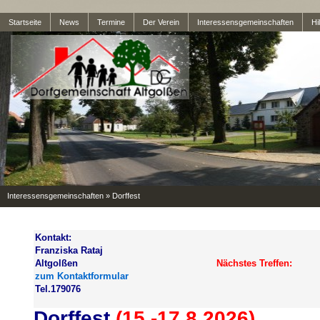
Startseite
News
Termine
Der Verein
Interessensgemeinschaften
Hil
Interessensgemeinschaften
»
Dorffest
Kontakt:
Franziska Rataj
Altgolßen
Nächstes Treffen:
zum Kontaktformular
Tel.179076
Dorffest
(15.-17.8.2026)