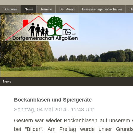
Startseite
News
Termine
Der Verein
Interessensgemeinschaften
Hil
News
Bockanblasen und Spielgeräte
Sonntag, 04 Mai 2014 - 11:48 Uhr
Gestern war wieder Bockanblasen auf unserem G
bei "Bilder". Am Freitag wurde unser Grunds