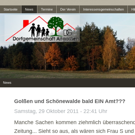
Startseite
News
Termine
Der Verein
Interessensgemeinschaften
Hil
News
Golßen und Schönewalde bald EIN Amt???
Samstag, 29 Oktober 2011 - 22:41 Uhr
Manche Sachen kommen ziehmlich überraschend 
Zeitung... Sieht so aus, als wären sich Frau S und