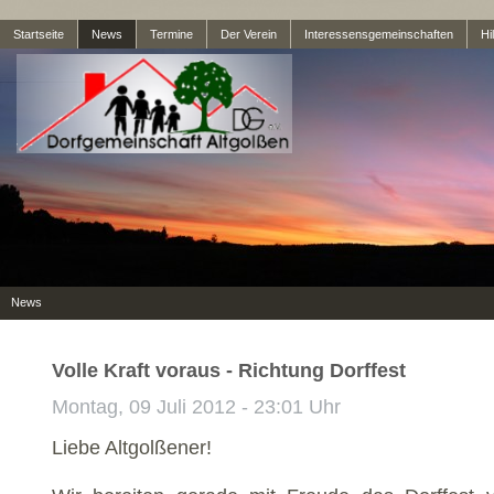
Startseite
News
Termine
Der Verein
Interessensgemeinschaften
Hil
News
Volle Kraft voraus - Richtung Dorffest
Montag, 09 Juli 2012 - 23:01 Uhr
Liebe Altgolßener!