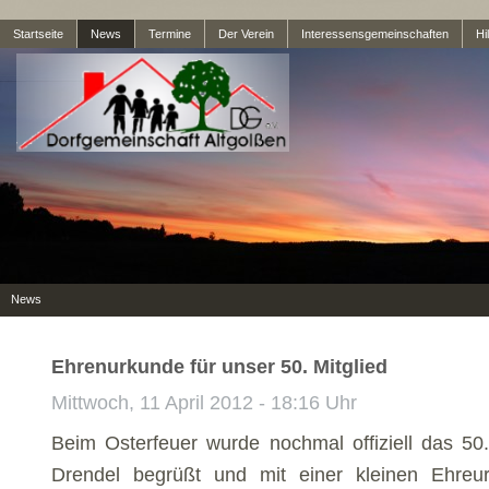
Startseite
News
Termine
Der Verein
Interessensgemeinschaften
Hil
News
Ehrenurkunde für unser 50. Mitglied
Mittwoch, 11 April 2012 - 18:16 Uhr
Beim Osterfeuer wurde nochmal offiziell das 50.
Drendel begrüßt und mit einer kleinen Ehreu