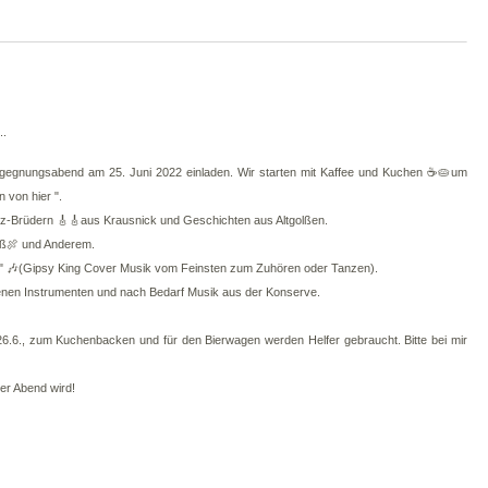
..
Begegnungsabend am 25. Juni 2022 einladen. Wir starten mit Kaffee und Kuchen ☕🥧um
 von hier ".
enz-Brüdern 🎸🎸aus Krausnick und Geschichten aus Altgolßen.
eß🍖 und Anderem.
o" 🎶(Gipsy King Cover Musik vom Feinsten zum Zuhören oder Tanzen).
enen Instrumenten und nach Bedarf Musik aus der Konserve.
.6., zum Kuchenbacken und für den Bierwagen werden Helfer gebraucht. Bitte bei mir
er Abend wird!