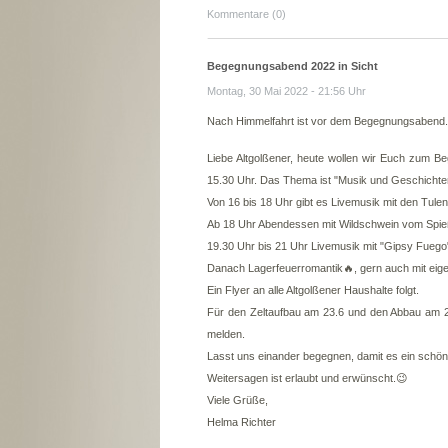
Kommentare (0)
Begegnungsabend 2022 in Sicht
Montag, 30 Mai 2022 - 21:56 Uhr
Nach Himmelfahrt ist vor dem Begegnungsabend.
Liebe Altgolßener, heute wollen wir Euch zum 
15.30 Uhr. Das Thema ist "Musik und Geschichten
Von 16 bis 18 Uhr gibt es Livemusik mit den Tul
Ab 18 Uhr Abendessen mit Wildschwein vom Spi
19.30 Uhr bis 21 Uhr Livemusik mit "Gipsy Fueg
Danach Lagerfeuerromantik🔥, gern auch mit eig
Ein Flyer an alle Altgolßener Haushalte folgt.
Für den Zeltaufbau am 23.6 und den Abbau am 26
melden.
Lasst uns einander begegnen, damit es ein schön
Weitersagen ist erlaubt und erwünscht.😉
Viele Grüße,
Helma Richter