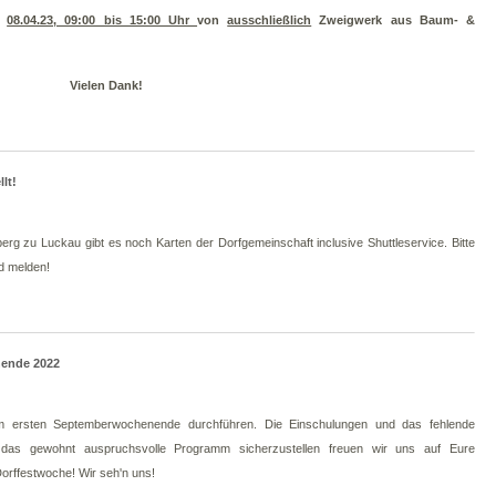
08.04.23, 09:00 bis 15:00 Uhr
von
ausschließlich
Zweigwerk aus Baum- &
Vielen Dank!
lt!
erg zu Luckau gibt es noch Karten der Dorfgemeinschaft inclusive Shuttleservice. Bitte
ld melden!
nende 2022
m ersten Septemberwochenende durchführen. Die Einschulungen und das fehlende
das gewohnt auspruchsvolle Programm sicherzustellen freuen wir uns auf Eure
Dorffestwoche! Wir seh'n uns!