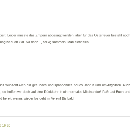
tziert. Leider musste das Zmpern abgesagt werden, aber für das Osterfeuer besteht noch
 ist auch klar. Na dann..., fleißig sammeln! Man sieht sich!
ins wünscht Allen ein gesundes und spannendes neues Jahr in und um Altgolßen. Auch
d, so hoffen wir doch auf eine Rückkehr in ein normales Miteinander! Paßt auf Euch und
bereit, wenns wieder los geht im Verein! Bis bald!
8
19
20