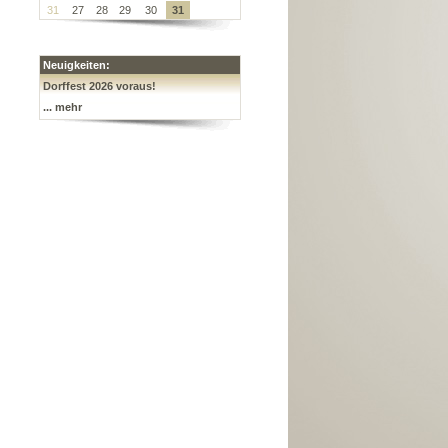
31
27
28
29
30
31
Neuigkeiten:
Dorffest 2026 voraus!
... mehr