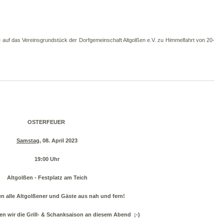
e auf das Vereinsgrundstück der Dorfgemeinschaft Altgolßen e.V. zu Himmelfahrt von 20-
OSTERFEUER
Samstag
, 08. April 2023
19:00 Uhr
Altgolßen - Festplatz am Teich
n alle Altgolßener und Gäste aus nah und fern!
n wir die Grill- & Schanksaison an diesem Abend ;-)