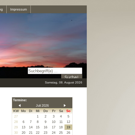
ng
Impressum
Samstag, 08. August 2026
Termine:
Juli 2026
KW
Mo
Di
Mi
Do
Fr
Sa
So
27
1
2
3
4
5
28
6
7
8
9
10
11
12
29
13
14
15
16
17
18
19
30
20
21
22
23
24
25
26