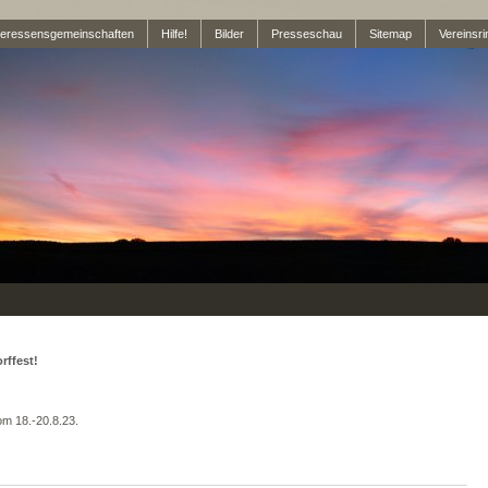
teressensgemeinschaften
Hilfe!
Bilder
Presseschau
Sitemap
Vereinsri
ffest!
om 18.-20.8.23.