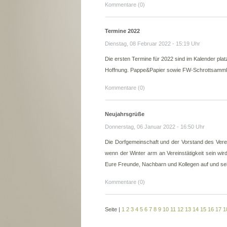
Kommentare (0)
Termine 2022
Dienstag, 08 Februar 2022 - 15:19 Uhr
Die ersten Termine für 2022 sind im Kalender pla
Hoffnung. Pappe&Papier sowie FW-Schrottsammlung
Kommentare (0)
Neujahrsgrüße
Donnerstag, 06 Januar 2022 - 16:50 Uhr
Die Dorfgemeinschaft und der Vorstand des Vere
wenn der Winter arm an Vereinstätigkeit sein wir
Eure Freunde, Nachbarn und Kollegen auf und seid 
Kommentare (0)
Seite
|
1
2
3
4
5
6
7
8
9
10
11
12
13
14
15
16
17
1