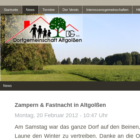
Startseite
News
Termine
Der Verein
Interessensgemeinschaften
Hil
News
Zampern & Fastnacht in Altgolßen
Montag, 20 Februar 2012 - 10:47 Uhr
Am Samstag war das ganze Dorf auf den Beinen
Laune den Winter zu vertreiben. Danke an die O