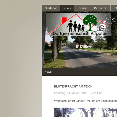
Startseite
News
Termine
Der Verein
In
News
BLÜTENPRACHT AM TEICH!!!
Samstag, 14 Januar 2012 - 17:21 Uhr
Wahnsinn, es ist Januar (!!!) und am Teich blühe