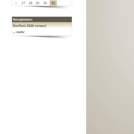
31
27
28
29
30
31
Neuigkeiten:
Dorffest 2026 voraus!
... mehr