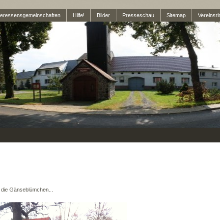
teressensgemeinschaften
Hilfe!
Bilder
Presseschau
Sitemap
Vereinsri
n die Gänseblümchen...