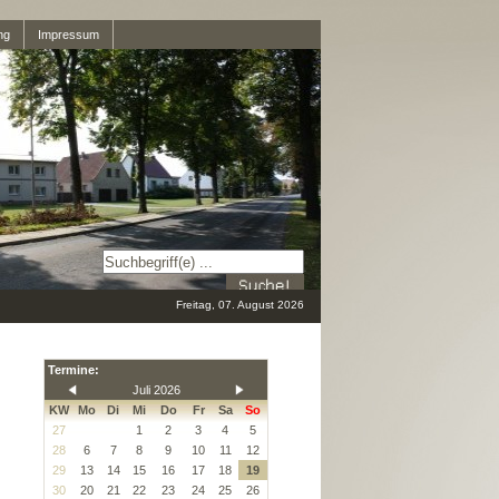
ng
Impressum
Freitag, 07. August 2026
Termine:
Juli 2026
KW
Mo
Di
Mi
Do
Fr
Sa
So
27
1
2
3
4
5
28
6
7
8
9
10
11
12
29
13
14
15
16
17
18
19
30
20
21
22
23
24
25
26