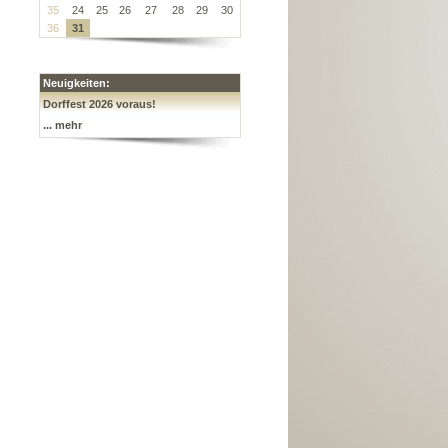
35
24
25
26
27
28
29
30
36
31
Neuigkeiten:
Dorffest 2026 voraus!
... mehr