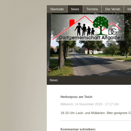
Startseite
News
Termine
Der Verein
In
News
Herbstputz am Teich
Mittwoch, 14 November 2018 - 17:17 Uhr
18-20 Uhr Laub- und Müllaktion. Bitte geeignete G
Kommentar schreiben: