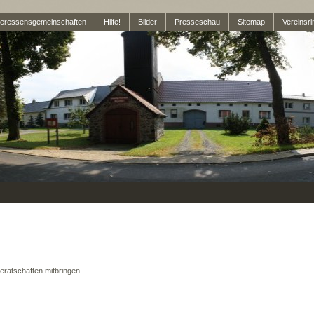
teressensgemeinschaften
Hilfe!
Bilder
Presseschau
Sitemap
Vereinsri
erätschaften mitbringen.