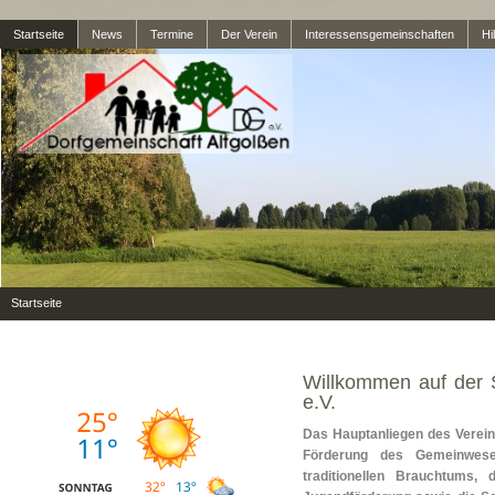
Startseite
News
Termine
Der Verein
Interessensgemeinschaften
Hil
Startseite
Willkommen auf der S
e.V.
Das Hauptanliegen des Vereins
Förderung des Gemeinwesen
traditionellen Brauchtums,