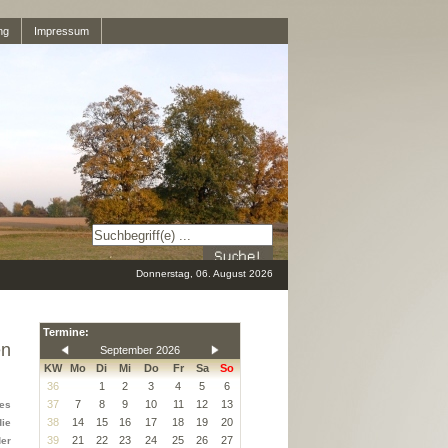
ng
Impressum
Donnerstag, 06. August 2026
Termine:
en
September 2026
KW
Mo
Di
Mi
Do
Fr
Sa
So
36
1
2
3
4
5
6
37
7
8
9
10
11
12
13
des
38
14
15
16
17
18
19
20
ie
39
21
22
23
24
25
26
27
der