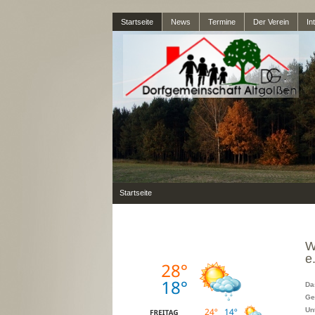
Startseite
News
Termine
Der Verein
In
Startseite
W
e
Da
Ge
Un