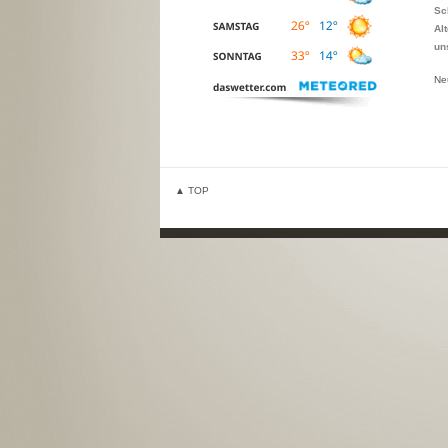
Sc
Al
un
Ne
▲ TOP