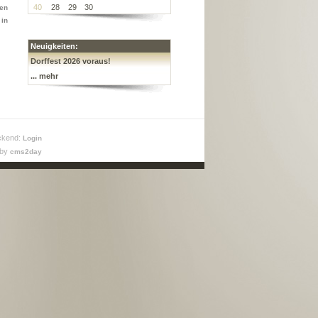
40
28
29
30
sen
 in
Neuigkeiten:
Dorffest 2026 voraus!
... mehr
ckend:
Login
 by
cms2day