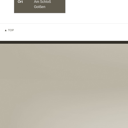
Ort
Am Schloß
Golßen
▲ TOP