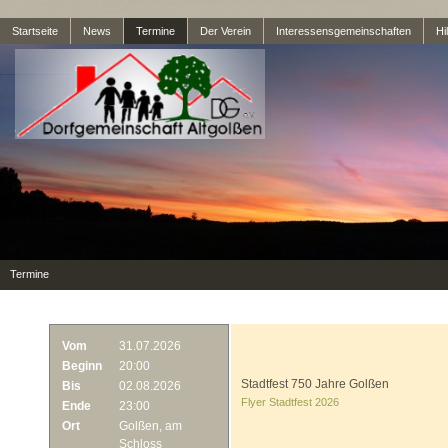
Startseite
News
Termine
Der Verein
Interessensgemeinschaften
Hil
Termine
Vom
31.07.2026
Beginn
20:00
Stadtfest 750 Jahre Golßen
Bis
02.08.2026
Flyer Stadtfest 2026
Ende
23:00
Ort
Golßen, am
Schloss