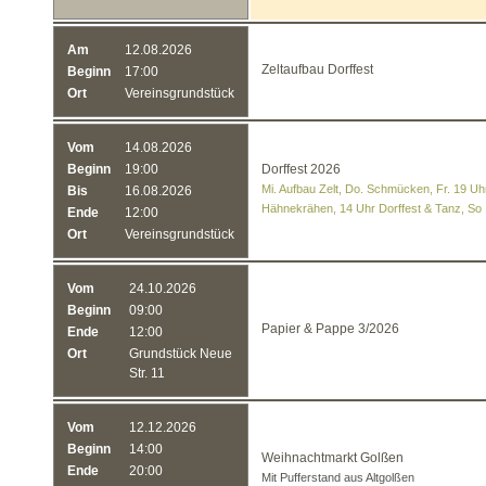
Am
12.08.2026
Zeltaufbau Dorffest
Beginn
17:00
Ort
Vereinsgrundstück
Vom
14.08.2026
Beginn
19:00
Dorffest 2026
Mi. Aufbau Zelt, Do. Schmücken, Fr. 19 Uhr
Bis
16.08.2026
Hähnekrähen, 14 Uhr Dorffest & Tanz, So
Ende
12:00
Ort
Vereinsgrundstück
Vom
24.10.2026
Beginn
09:00
Papier & Pappe 3/2026
Ende
12:00
Ort
Grundstück Neue
Str. 11
Vom
12.12.2026
Beginn
14:00
Weihnachtmarkt Golßen
Ende
20:00
Mit Pufferstand aus Altgolßen