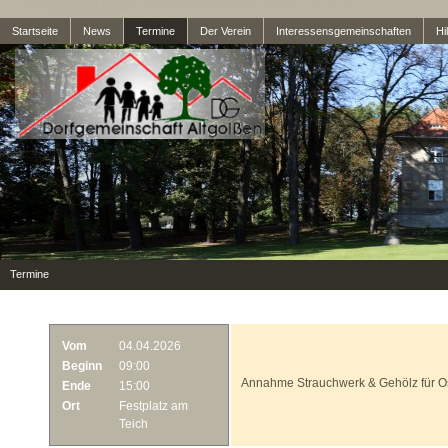
Startseite
News
Termine
Der Verein
Interessensgemeinschaften
Hil
Termine
Vom
04.04.2026
Beginn
09:00
Annahme Strauchwerk & Gehölz für Os
Ende
15:00
Ort
Festplatz am
Teich