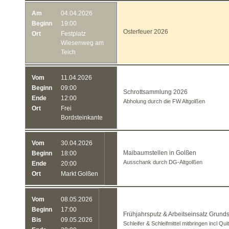
Am
04.04.2026
Beginn
19:00
Osterfeuer 2026
Ort
Festplatz
Wiesenweg am
Teich
Vom
11.04.2026
Beginn
09:00
Schrottsammlung 2026
Ende
12:00
Abholung durch die FW Altgolßen
Ort
Frei
Bordsteinkante
Vom
30.04.2026
Maibaumstellen in Golßen
Beginn
18:00
Ausschank durch DG-Altgolßen
Ende
20:00
Ort
Markt Golßen
Vom
08.05.2026
Beginn
17:00
Frühjahrsputz & Arbeitseinsatz Grund
Bis
09.05.2026
Schleifer & Schleifmittel mitbringen incl Qu