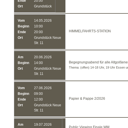
Ende
20:00
Ort
Grundstück
Vom
14.05.2026
Beginn
10:00
HIMMELFAHRTS-STATION
Ende
20:00
Ort
Grundstück Neue
Str. 11
Am
20.06.2026
Begegnungsabend für alle Altgolßene
Beginn
14:00
Thema: (offen) 14-18 Uhr, 19 Uhr Essen 
Ort
Grundstück Neue
Str. 11
Vom
27.06.2026
Beginn
09:00
Papier & Pappe 2/2026
Ende
12:00
Ort
Grundstück Neue
Str. 11
Am
19.07.2026
Public Viewing Finale WM