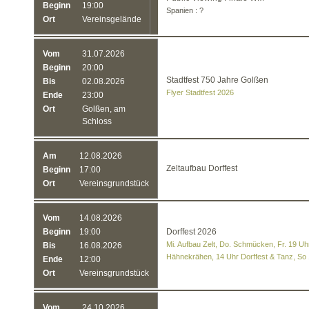
Beginn
19:00
Spanien : ?
Ort
Vereinsgelände
Vom
31.07.2026
Beginn
20:00
Stadtfest 750 Jahre Golßen
Bis
02.08.2026
Flyer Stadtfest 2026
Ende
23:00
Ort
Golßen, am
Schloss
Am
12.08.2026
Zeltaufbau Dorffest
Beginn
17:00
Ort
Vereinsgrundstück
Vom
14.08.2026
Beginn
19:00
Dorffest 2026
Mi. Aufbau Zelt, Do. Schmücken, Fr. 19 Uhr
Bis
16.08.2026
Hähnekrähen, 14 Uhr Dorffest & Tanz, So
Ende
12:00
Ort
Vereinsgrundstück
Vom
24.10.2026