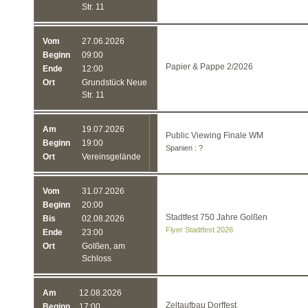
Str. 11
Vom
27.06.2026
Beginn
09:00
Papier & Pappe 2/2026
Ende
12:00
Ort
Grundstück Neue
Str. 11
Am
19.07.2026
Public Viewing Finale WM
Beginn
19:00
Spanien : ?
Ort
Vereinsgelände
Vom
31.07.2026
Beginn
20:00
Stadtfest 750 Jahre Golßen
Bis
02.08.2026
Flyer Stadtfest 2026
Ende
23:00
Ort
Golßen, am
Schloss
Am
12.08.2026
Zeltaufbau Dorffest
Beginn
17:00