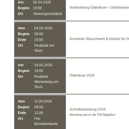
Am
02.04.2026
Vorbereitung Osterfeuer + Osterwass
Beginn
19:00
Ort
Vereinsgrundstück
Vom
04.04.2026
Beginn
09:00
Annahme Strauchwerk & Gehölz für Os
Ende
15:00
Ort
Festplatz am
Teich
Am
04.04.2026
Beginn
19:00
Osterfeuer 2026
Ort
Festplatz
Wiesenweg am
Teich
Vom
11.04.2026
Beginn
09:00
Schrottsammlung 2026
Ende
12:00
Abholung durch die FW Altgolßen
Ort
Frei
Bordsteinkante