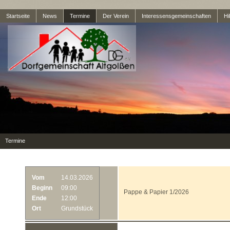
Startseite
News
Termine
Der Verein
Interessensgemeinschaften
Hil
Termine
Vom
14.03.2026
Beginn
09:00
Pappe & Papier 1/2026
Ende
12:00
Ort
Grundstück