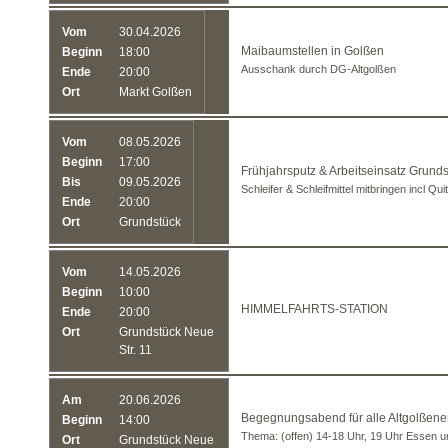
Vom
30.04.2026
Maibaumstellen in Golßen
Beginn
18:00
Ausschank durch DG-Altgolßen
Ende
20:00
Ort
Markt Golßen
Vom
08.05.2026
Beginn
17:00
Frühjahrsputz & Arbeitseinsatz Grund
Bis
09.05.2026
Schleifer & Schleifmittel mitbringen incl Qu
Ende
20:00
Ort
Grundstück
Vom
14.05.2026
Beginn
10:00
HIMMELFAHRTS-STATION
Ende
20:00
Ort
Grundstück Neue
Str. 11
Am
20.06.2026
Begegnungsabend für alle Altgolßene
Beginn
14:00
Thema: (offen) 14-18 Uhr, 19 Uhr Essen 
Ort
Grundstück Neue