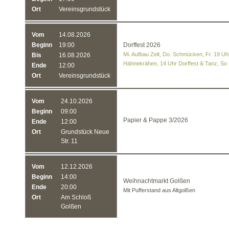
Ort
Vereinsgrundstück
Vom
14.08.2026
Beginn
19:00
Dorffest 2026
Mi. Aufbau Zelt, Do. Schmücken, Fr. 19 Uhr
Bis
16.08.2026
Hähnekrähen, 14 Uhr Dorffest & Tanz, So
Ende
12:00
Ort
Vereinsgrundstück
Vom
24.10.2026
Beginn
09:00
Papier & Pappe 3/2026
Ende
12:00
Ort
Grundstück Neue
Str. 11
Vom
12.12.2026
Beginn
14:00
Weihnachtmarkt Golßen
Ende
20:00
Mit Pufferstand aus Altgolßen
Ort
Am Schloß
Golßen