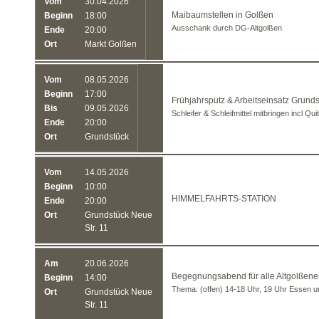
Vom
30.04.2026
Maibaumstellen in Golßen
Beginn
18:00
Ausschank durch DG-Altgolßen
Ende
20:00
Ort
Markt Golßen
Vom
08.05.2026
Beginn
17:00
Frühjahrsputz & Arbeitseinsatz Grund
Bis
09.05.2026
Schleifer & Schleifmittel mitbringen incl Qu
Ende
20:00
Ort
Grundstück
Vom
14.05.2026
Beginn
10:00
HIMMELFAHRTS-STATION
Ende
20:00
Ort
Grundstück Neue
Str. 11
Am
20.06.2026
Begegnungsabend für alle Altgolßene
Beginn
14:00
Thema: (offen) 14-18 Uhr, 19 Uhr Essen 
Ort
Grundstück Neue
Str. 11