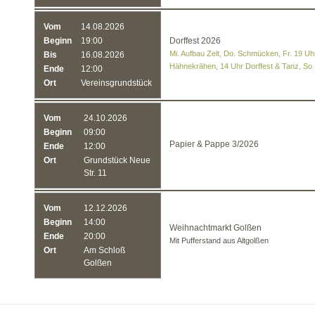
Vom
14.08.2026
Beginn
19:00
Dorffest 2026
Mi. Aufbau Zelt, Do. Schmücken, Fr. 19 Uhr
Bis
16.08.2026
Hähnekrähen, 14 Uhr Dorffest & Tanz, So
Ende
12:00
Ort
Vereinsgrundstück
Vom
24.10.2026
Beginn
09:00
Papier & Pappe 3/2026
Ende
12:00
Ort
Grundstück Neue
Str. 11
Vom
12.12.2026
Beginn
14:00
Weihnachtmarkt Golßen
Ende
20:00
Mit Pufferstand aus Altgolßen
Ort
Am Schloß
Golßen