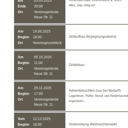
Arbeitseinsatz Grundstück & Teich
Bis
03.05.2025
Alles, was nötig ist!
Ende
20:00
Ort
Vereinsgelände
Neue Str. 11
Am
19.06.2025
Zeltaufbau Begegnungsabend
Beginn
18:00
Ort
Vereinsgrundstück
Am
05.10.2025
Beginn
11:00
Zeltabbau
Ort
Vereinsgelände
Neue Str. 11
Am
29.11.2025
Adventsleuchten (nur bei Bedarf!)
Beginn
17:00
Lagerfeuer, Puffer, Musik und Kinderbastel
Ort
Vereinsgelände
organisiert...
Neue Str. 11
Vom
12.12.2025
Vorbereitung Weihnachtsmarkt
Beginn
18:00