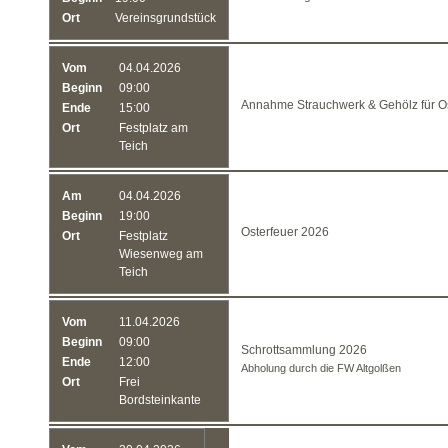
Ort
Vereinsgrundstück
Vom
04.04.2026
Beginn
09:00
Annahme Strauchwerk & Gehölz für Os
Ende
15:00
Ort
Festplatz am
Teich
Am
04.04.2026
Beginn
19:00
Osterfeuer 2026
Ort
Festplatz
Wiesenweg am
Teich
Vom
11.04.2026
Beginn
09:00
Schrottsammlung 2026
Ende
12:00
Abholung durch die FW Altgolßen
Ort
Frei
Bordsteinkante