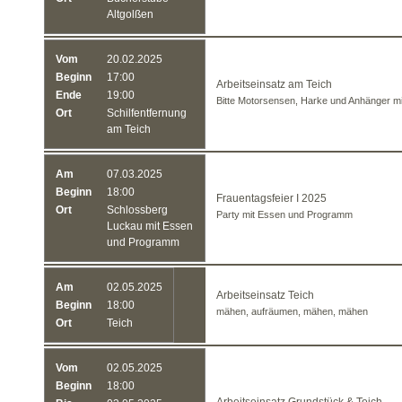
Altgolßen
Vom
20.02.2025
Beginn
17:00
Arbeitseinsatz am Teich
Ende
19:00
Bitte Motorsensen, Harke und Anhänger mi
Ort
Schilfentfernung
am Teich
Am
07.03.2025
Beginn
18:00
Frauentagsfeier I 2025
Ort
Schlossberg
Party mit Essen und Programm
Luckau mit Essen
und Programm
Am
02.05.2025
Arbeitseinsatz Teich
Beginn
18:00
mähen, aufräumen, mähen, mähen
Ort
Teich
Vom
02.05.2025
Beginn
18:00