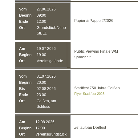
Vom
27.06.2026
Beginn
09:00
Papier & Pappe 2/2026
Ende
12:00
Ort
Grundstück Neue
Str. 11
Am
19.07.2026
Public Viewing Finale WM
Beginn
19:00
Spanien : ?
Ort
Vereinsgelände
Vom
31.07.2026
Beginn
20:00
Stadtfest 750 Jahre Golßen
Bis
02.08.2026
Flyer Stadtfest 2026
Ende
23:00
Ort
Golßen, am
Schloss
Am
12.08.2026
Zeltaufbau Dorffest
Beginn
17:00
Ort
Vereinsgrundstück