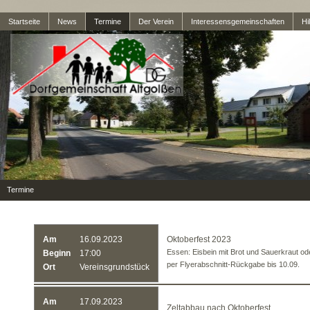
Startseite
News
Termine
Der Verein
Interessensgemeinschaften
Hil
Termine
Am
16.09.2023
Oktoberfest 2023
Essen: Eisbein mit Brot und Sauerkraut od
Beginn
17:00
per Flyerabschnitt-Rückgabe bis 10.09.
Ort
Vereinsgrundstück
Am
17.09.2023
Zeltabbau nach Oktoberfest