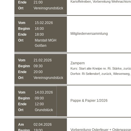
Kartoffelreiben, Vorbereitung Weihnachtsm
Ende
21:00
Ort
Vereinsgrundstück
Vom
15.02.2026
Beginn
16:00
Mitgliederversammlung
Ende
18:00
Ort
Marstall MGH
Golßen
Vom
21.02.2026
Zampern
Beginn
09:30
Kurs: Start alte Kneipe re. Ri. Stärke, zurü
Ende
20:00
Dorfstr. Ri Sellendorf, zurück, Wiesenweg,
Ort
Vereinsgrundstück
Vom
14.03.2026
Beginn
09:00
Pappe & Papier 1/2026
Ende
12:00
Ort
Grundstück
Am
02.04.2026
Vorbereitung Osterfeuer + Osterwass
Beginn
19:00