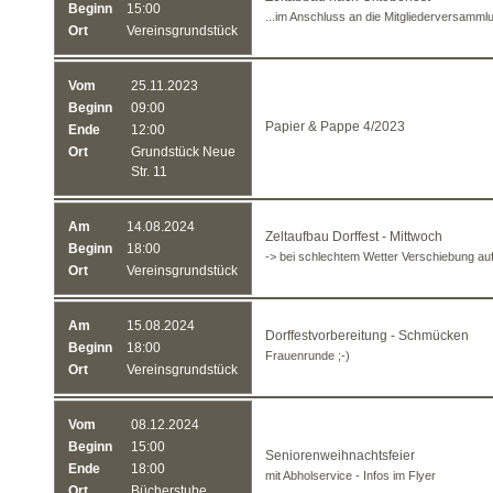
Beginn
15:00
...im Anschluss an die Mitgliederversamml
Ort
Vereinsgrundstück
Vom
25.11.2023
Beginn
09:00
Papier & Pappe 4/2023
Ende
12:00
Ort
Grundstück Neue
Str. 11
Am
14.08.2024
Zeltaufbau Dorffest - Mittwoch
Beginn
18:00
-> bei schlechtem Wetter Verschiebung au
Ort
Vereinsgrundstück
Am
15.08.2024
Dorffestvorbereitung - Schmücken
Beginn
18:00
Frauenrunde ;-)
Ort
Vereinsgrundstück
Vom
08.12.2024
Beginn
15:00
Seniorenweihnachtsfeier
Ende
18:00
mit Abholservice - Infos im Flyer
Ort
Bücherstube