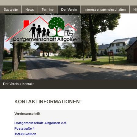
Startseite
News
Termine
Der Verein
Interessensgemeinschaften
Hil
Der Verein
»
Kontakt
KONTAKTINFORMATIONEN:
Vereinsanschrift:
Dorfgemeinschaft Altgolßen e.V.
Poststraße 4
15938 Golßen